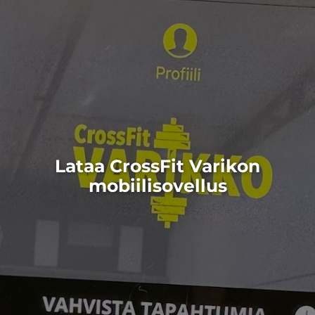
Lataa CrossFit Varikon
mobiilisovellus