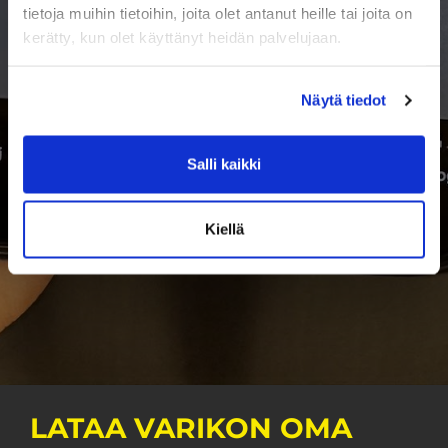
tietoja muihin tietoihin, joita olet antanut heille tai joita on
kerätty, kun olet käyttänyt heidän palvelujaan.
Näytä tiedot
Salli kaikki
Kiellä
LATAA VARIKON OMA