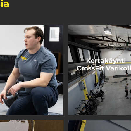
ia
Kertakäynti
CrossFit Varikol