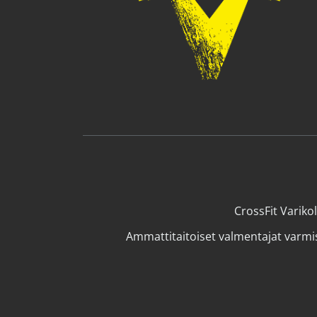
CrossFit Varik
Ammattitaitoiset valmentajat varmis