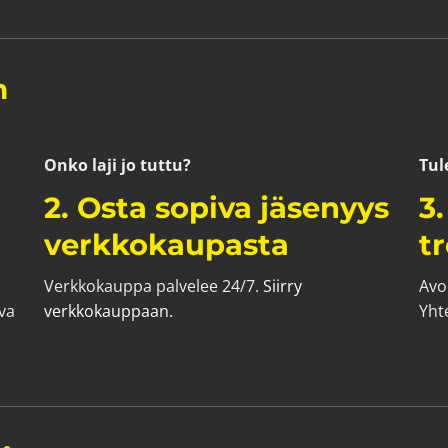
n
Onko laji jo tuttu?
Tule
2. Osta sopiva jäsenyys
3
verkkokaupasta
t
Verkkokauppa palvelee 24/7.
Siirry
Avo
va
verkkokauppaan.
Yht