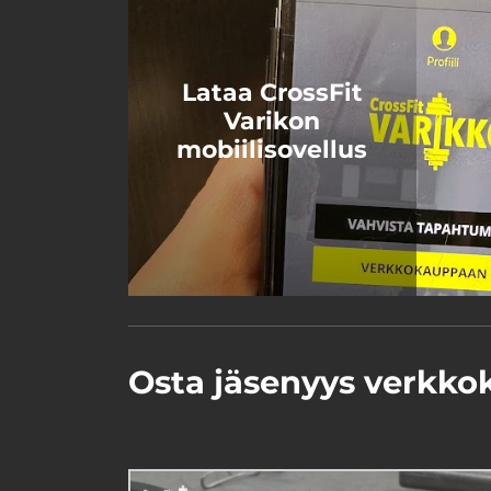
Lataa CrossFit
Varikon
mobiilisovellus
Osta jäsenyys verkko