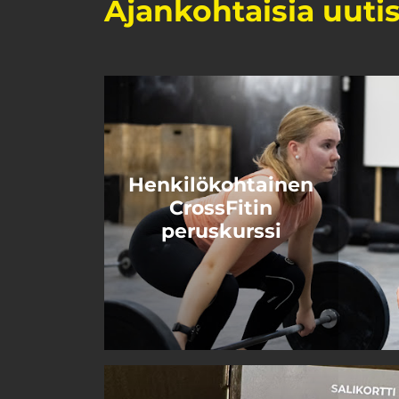
Ajankohtaisia uutis
Henkilökohtainen
CrossFitin
peruskurssi