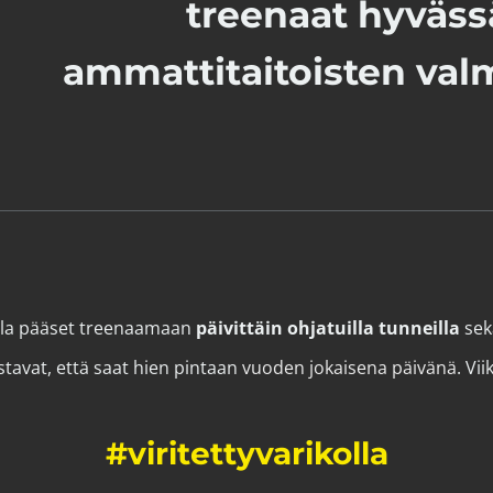
treenaat hyväss
ammattitaitoisten valm
olla pääset treenaamaan
päivittäin ohjatuilla tunneilla
sek
tavat, että saat hien pintaan
vuoden jokaisena päivänä
.​​​​
#viritettyvarikolla