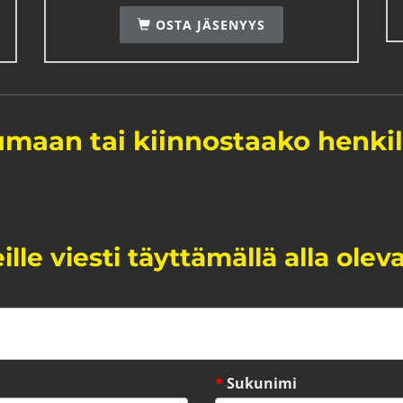
OSTA JÄSENYYS
tumaan tai kiinnostaako henki
lle viesti täyttämällä alla olev
*
Sukunimi