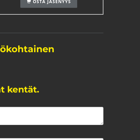
OSTA JÄSENYYS
lökohtainen
at kentät.