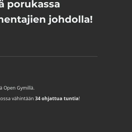
ä porukassa
entajien johdolla!
ä Open Gymillä.
​​​ Viikossa vähintään
34 ohjattua tuntia
!