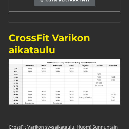
CrossFit Varikon
aikataulu
CrossFit Varikon syysaikataulu. Huom! Sunnuntain