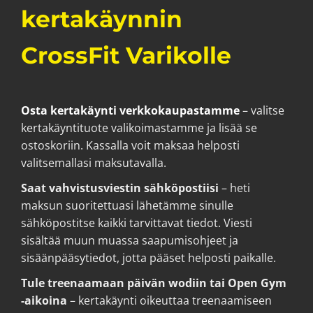
kertakäynnin
CrossFit Varikolle
Osta kertakäynti verkkokaupastamme
– valitse
kertakäyntituote valikoimastamme ja lisää se
ostoskoriin. Kassalla voit maksaa helposti
valitsemallasi maksutavalla.
Saat vahvistusviestin sähköpostiisi
– heti
maksun suoritettuasi lähetämme sinulle
sähköpostitse kaikki tarvittavat tiedot. Viesti
sisältää muun muassa saapumisohjeet ja
sisäänpääsytiedot, jotta pääset helposti paikalle.
Tule treenaamaan päivän wodiin tai Open Gym
-aikoina
– kertakäynti oikeuttaa treenaamiseen