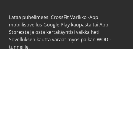
Lataa puhelimeesi CrossFit Varikko -App
mobiilisovellus
Google Play kaupasta
tai
App
Store:sta
ja osta kertakäyntisi vaikka heti.
Sovelluksen kautta varaat myös paikan WOD -
tunneille.
Lataa CrossFit Varikko sovellus puhelimeesi
sovelluskaupasta!
Tervetuloa treenaamaan
CrossFit Varikolle!