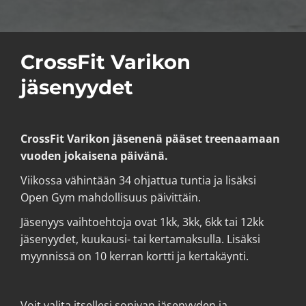
CrossFit Varikon
jäsenyydet
CrossFit Varikon jäsenenä pääset treenaamaan
vuoden jokaisena päivänä.
Viikossa vähintään 34 ohjattua tuntia ja lisäksi
Open Gym mahdollisuus päivittäin.
Jäsenyys vaihtoehtoja ovat 1kk, 3kk, 6kk tai 12kk
jäsenyydet, kuukausi- tai kertamaksulla. Lisäksi
myynnissä on 10 kerran kortti ja kertakäynti.
Voit valita itsellesi sopivan jäsenyyden ja