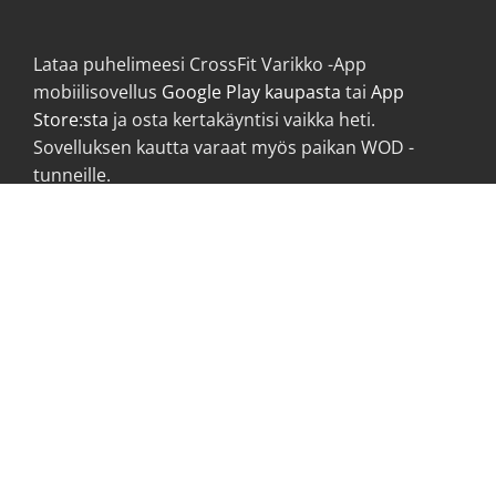
Lataa puhelimeesi CrossFit Varikko -App
mobiilisovellus
Google Play kaupasta
tai
App
Store:sta
ja osta kertakäyntisi vaikka heti.
Sovelluksen kautta varaat myös paikan WOD -
tunneille.
Lataa CrossFit Varikko sovellus puhelimeesi
sovelluskaupasta!
Tervetuloa treenaamaan
CrossFit Varikolle!