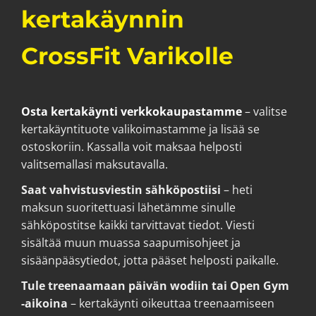
kertakäynnin
CrossFit Varikolle
Osta kertakäynti verkkokaupastamme
– valitse
kertakäyntituote valikoimastamme ja lisää se
ostoskoriin. Kassalla voit maksaa helposti
valitsemallasi maksutavalla.
Saat vahvistusviestin sähköpostiisi
– heti
maksun suoritettuasi lähetämme sinulle
sähköpostitse kaikki tarvittavat tiedot. Viesti
sisältää muun muassa saapumisohjeet ja
sisäänpääsytiedot, jotta pääset helposti paikalle.
Tule treenaamaan päivän wodiin tai Open Gym
-aikoina
– kertakäynti oikeuttaa treenaamiseen