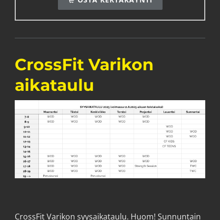
CrossFit Varikon
aikataulu
CrossFit Varikon syysaikataulu. Huom! Sunnuntain