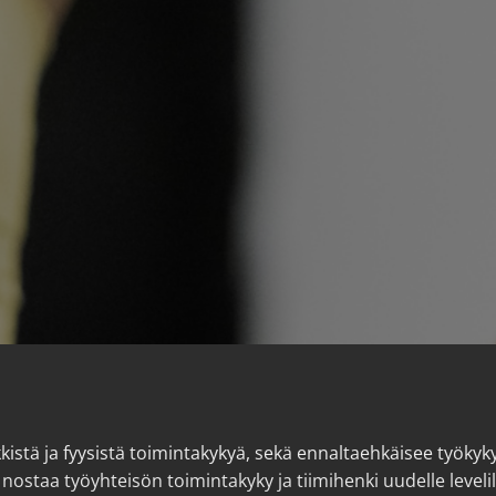
kkistä ja fyysistä toimintakykyä, sekä ennaltaehkäisee työky
lla nostaa työyhteisön toimintakyky ja tiimihenki uudelle leveli