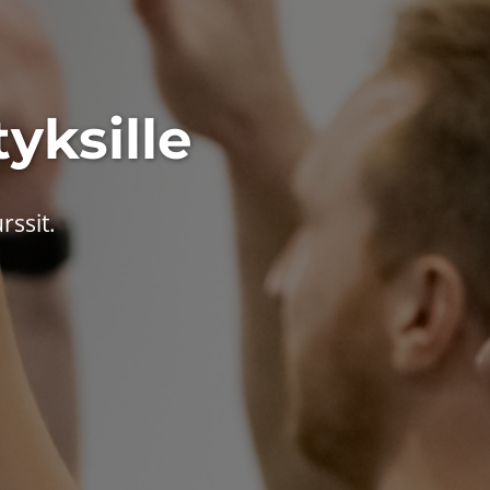
tyksille
rssit.