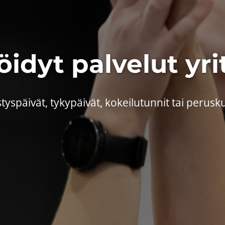
idyt palvelut yri
styspäivät, tykypäivät, kokeilutunnit tai perusku