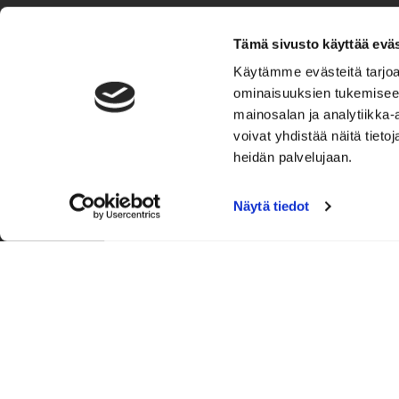
Yrityksille räätälöidyt kokeilutunnit tai peru
Tämä sivusto käyttää eväs
​​​​​​​info@crossfitvarikko.com
Käytämme evästeitä tarjoa
Kiinnostuitko?
ominaisuuksien tukemisee
mainosalan ja analytiikka
voivat yhdistää näitä tietoja
Ota yhteyttä ja jätä mei
heidän palvelujaan.
Viestisi
Näytä tiedot
*
Etunimi
*
Sähköposti