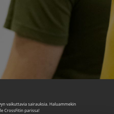
kyyn vaikuttavia sairauksia. Haluammekin
lle CrossFitin parissa!