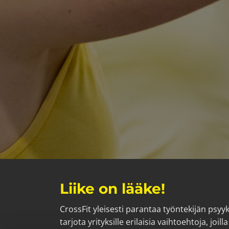
Liike on lääke!
CrossFit yleisesti parantaa työntekijän psyy
tarjota yrityksille erilaisia vaihtoehtoja, joi