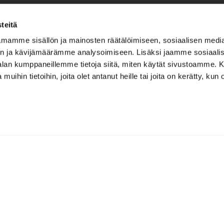
skurssit. Ota yhteyttä ja tehdään juuri teidän yritykselle sopi
teitä
mamme sisällön ja mainosten räätälöimiseen, sosiaalisen medi
n ja kävijämäärämme analysoimiseen. Lisäksi jaamme sosiaali
-alan kumppaneillemme tietoja siitä, miten käytät sivustoamme
 muihin tietoihin, joita olet antanut heille tai joita on kerätty, kun 
lle viesti täyttämällä alla olev
*
Sukunimi