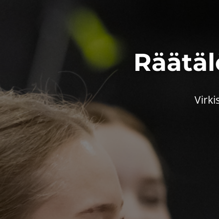
Räätälö
Virki