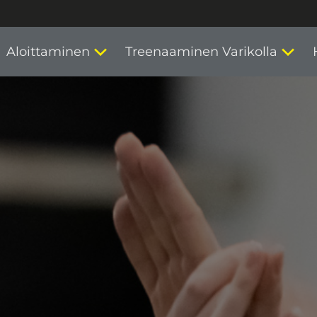
Aloittaminen
Treenaaminen Varikolla