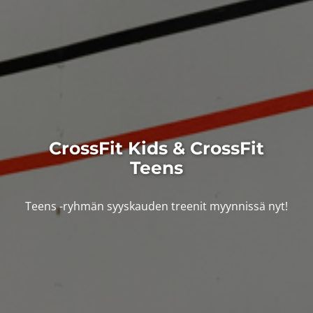
CrossFit Kids & CrossFit
Teens
Teens -ryhmän syyskauden treenit myynnissä nyt!