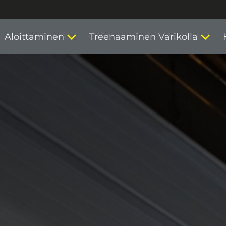
Aloittaminen
Treenaaminen Varikolla