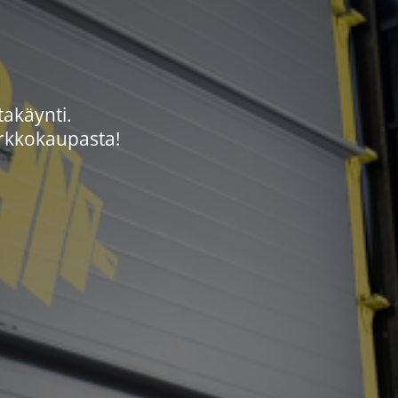
takäynti.
 verkkokaupasta!