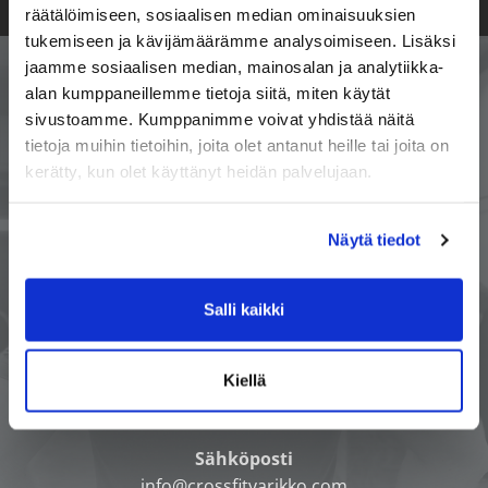
räätälöimiseen, sosiaalisen median ominaisuuksien
tukemiseen ja kävijämäärämme analysoimiseen. Lisäksi
jaamme sosiaalisen median, mainosalan ja analytiikka-
alan kumppaneillemme tietoja siitä, miten käytät
sivustoamme. Kumppanimme voivat yhdistää näitä
tietoja muihin tietoihin, joita olet antanut heille tai joita on
kerätty, kun olet käyttänyt heidän palvelujaan.
CrossFit ® on CrossFit Inc:n
Näytä tiedot
rekisteröimä tavaramerkki.
Salli kaikki
CrossFit Varikko
Yhteistyönkatu 7, 53300 Lappeenranta
Kiellä
Puhelin
050 492 1699
Sähköposti
info@crossfitvarikko.com