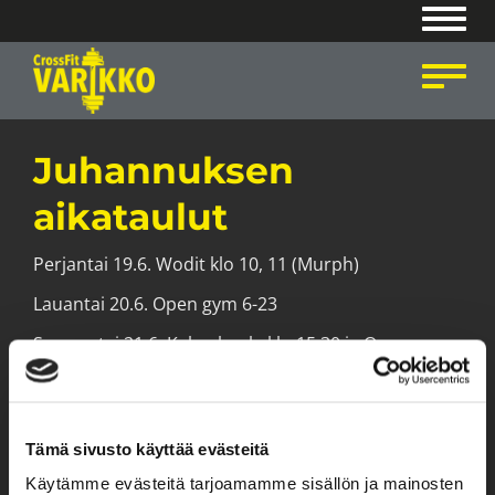
Navig
Navig
Juhannuksen
aikataulut
Perjantai 19.6. Wodit klo 10, 11 (Murph)
Lauantai 20.6. Open gym 6-23
Sunnuntai 21.6. Kahvakuula klo 15.30 ja Open gym
6-23
Hyvää juhannusta!
Tämä sivusto käyttää evästeitä
Käytämme evästeitä tarjoamamme sisällön ja mainosten