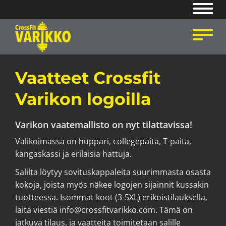
Navig
Navig
Vaatteet Crossfit
Varikon logoilla
Varikon vaatemallisto on nyt tilattavissa!
Valikoimassa on huppari, collegepaita, T-paita,
kangaskassi ja erilaisia hattuja.
Salilta löytyy sovituskappaleita suurimmasta osasta
kokoja, joista myös näkee logojen sijainnit kussakin
tuotteessa. Isommat koot (3-5XL) erikoistilauksella,
laita viestiä info@crossfitvarikko.com. Tämä on
jatkuva tilaus, ja vaatteita toimitetaan salille