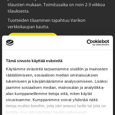
tilausten mukaan. Toimitusaika on noin 2-3 viikkoa
tilauksesta.
Tuotteiden tilaaminen tapahtuu Varikon
verkkokaupan kautta.
TÄSTÄ OSTOKSILLE!
Tämä sivusto käyttää evästeitä
Käytämme evästeitä tarjoamamme sisällön ja mainosten
räätälöimiseen, sosiaalisen median ominaisuuksien
tukemiseen ja kävijämäärämme analysoimiseen. Lisäksi
jaamme sosiaalisen median, mainosalan ja analytiikka-
alan kumppaneillemme tietoja siitä, miten käytät
sivustoamme. Kumppanimme voivat yhdistää näitä
tietoja muihin tietoihin, joita olet antanut heille tai joita on
kerätty, kun olet käyttänyt heidän palvelujaan.