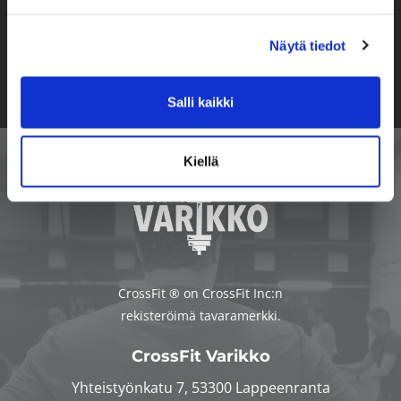
Näytä tiedot
Salli kaikki
Kiellä
CrossFit ® on CrossFit Inc:n
rekisteröimä tavaramerkki.
CrossFit Varikko
Yhteistyönkatu 7, 53300 Lappeenranta