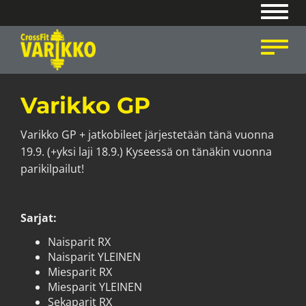
Navig
Navig
Varikko GP
Varikko GP + jatkobileet järjestetään tänä vuonna
19.9. (+yksi laji 18.9.) Kyseessä on tänäkin vuonna
parikilpailut!
Sarjat:
Naisparit RX
Naisparit YLEINEN
Miesparit RX
Miesparit YLEINEN
Sekaparit RX