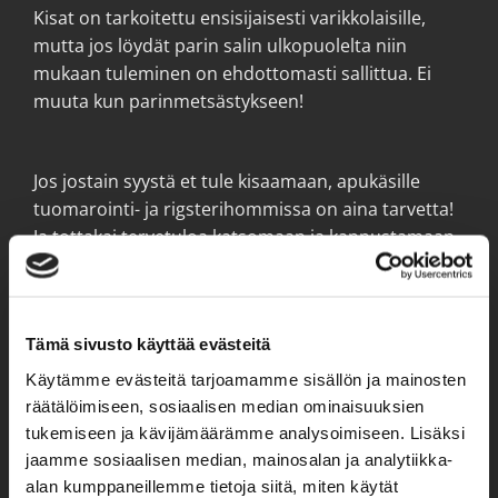
Kisat on tarkoitettu ensisijaisesti varikkolaisille,
mutta jos löydät parin salin ulkopuolelta niin
mukaan tuleminen on ehdottomasti sallittua. Ei
muuta kun parinmetsästykseen!
Jos jostain syystä et tule kisaamaan, apukäsille
tuomarointi- ja rigsterihommissa on aina tarvetta!
Ja tottakai tervetuloa katsomaan ja kannustamaan
upeita suorituksia.
Tämä sivusto käyttää evästeitä
Afterparty
Käytämme evästeitä tarjoamamme sisällön ja mainosten
Ajankohta
: 19.9. klo 18 alkaen
räätälöimiseen, sosiaalisen median ominaisuuksien
tukemiseen ja kävijämäärämme analysoimiseen. Lisäksi
️
Paikka
: Crossfit Varikko
jaamme sosiaalisen median, mainosalan ja analytiikka-
️
Teema
: Villi länsi
alan kumppaneillemme tietoja siitä, miten käytät