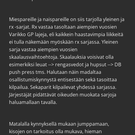
Miespareille ja naispareille on siis tarjolla yleinen ja
rx -sarjat. Rx vastaa tasoltaan aiempien vuosien
Varikko GP lajeja, eli kaikkein haastavimpia liikkeitä
ei tulla näkemään myöskään rx sarjassa. Yleinen
sarja vastaa aiempien vuosien
skaalausvaihtoehtoja. Skaalauksia voisivat olla
esimerkiksi leuat --> rengasvedot ja hupsut --> DB
push press tms. Halutaan näin madaltaa
osallistumiskynnystä entisestään sekä tasoittaa
kilpailua. Sekaparit kilpailevat yhdessä sarjassa.
Järjestäjät pidättävät oikeuden muokata sarjoja
haluamallaan tavalla.
Matalalla kynnyksellä mukaan jumppamaan,
kisojen on tarkoitus olla mukava, hieman