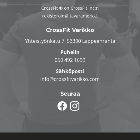
CrossFit ® on CrossFit Inc:n
rekisteröimä tavaramerkki.
CrossFit Varikko
Yhteistyönkatu 7, 53300 Lappeenranta
Puhelin
050 492 1699
Sähköposti
info@crossfitvarikko.com
Seuraa