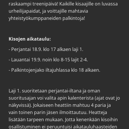
raskaampi treenipäivä! Kaikille kisaajille on luvassa
urheilijapaidat, ja voittajille mahtavia
yhteistyökumppaneiden palkintoja!
Kisojen aikataulu:
- Perjantai 18.9. klo 17 alkaen laji 1.
- Lauantai 19.9. noin klo 8-15 lajit 2-4.
- Palkintojenjako iltajuhlassa klo 18 alkaen.
Laji 1. suoritetaan perjantai-iltana ja oman
suoritusajan voi valita apin kalenterista (ajat ovat jo
näkyvissä). Jokaiseen heattiin mahtuu 4 paria ja
vain toinen parin jäsen ilmoittautuu. Heatteja
lisätään tarpeen mukaan. Jotta kenenkään kisoihin
osallistuminen ei peruuntuisi aikatauluhaasteiden