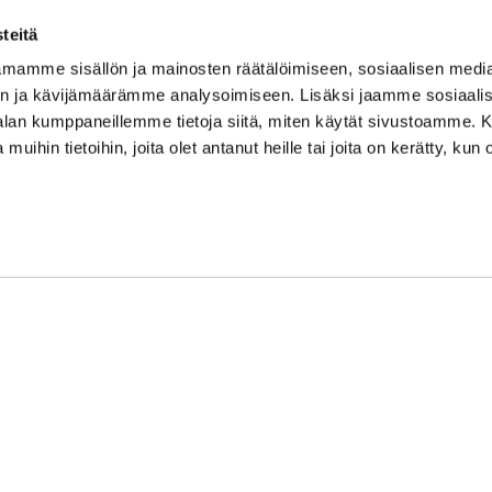
set peruskurssit ovat
teitä
a paikkasi peruskurssille
mamme sisällön ja mainosten räätälöimiseen, sosiaalisen medi
sta.
n ja kävijämäärämme analysoimiseen. Lisäksi jaamme sosiaali
-alan kumppaneillemme tietoja siitä, miten käytät sivustoamme
 muihin tietoihin, joita olet antanut heille tai joita on kerätty, kun 
Fit Varikko
työnkatu 7, 53300
nranta