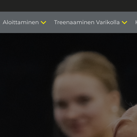
Aloittaminen
Treenaaminen Varikolla