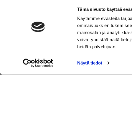
Vuoden 2024 ensimmäi
Tämä sivusto käyttää eväs
nyt myynnissä.
Lunast
Käytämme evästeitä tarjoa
suoraan verkkokaupa
ominaisuuksien tukemisee
mainosalan ja analytiikka
voivat yhdistää näitä tietoja
heidän palvelujaan.
OSTA PERUSKURSSILLE PAIKKA
Näytä tiedot
Cross
Yhteis
Lappee