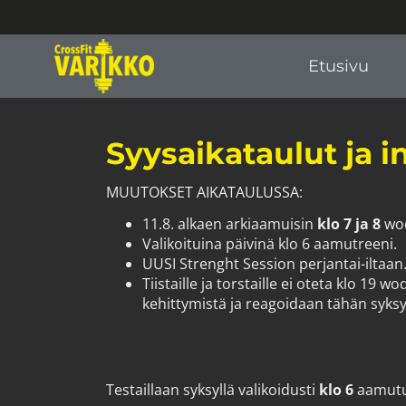
Etusivu
Syysaikataulut ja i
MUUTOKSET AIKATAULUSSA:
11.8. alkaen arkiaamuisin
klo 7 ja 8
wod
Valikoituina päivinä klo 6 aamutreeni.
UUSI Strenght Session perjantai-iltaan
Tiistaille ja torstaille ei oteta klo 19 
kehittymistä ja reagoidaan tähän syksyn mit
Testaillaan syksyllä valikoidusti
klo 6
aamutun