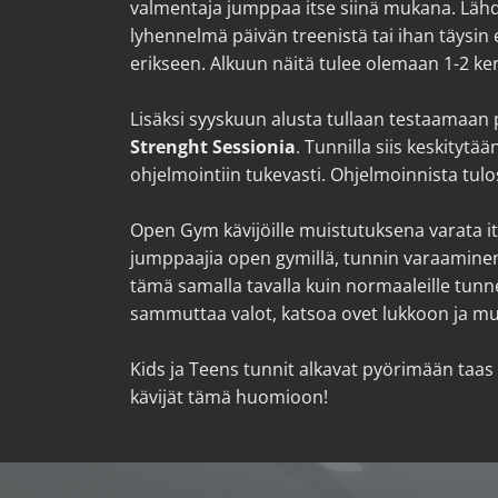
valmentaja jumppaa itse siinä mukana. Läh
lyhennelmä päivän treenistä tai ihan täysin 
erikseen. Alkuun näitä tulee olemaan 1-2 ker
Lisäksi syyskuun alusta tullaan testaamaan pe
Strenght Sessionia
. Tunnilla siis keskitytä
ohjelmointiin tukevasti. Ohjelmoinnista tul
Open Gym kävijöille muistutuksena varata itse
jumppaajia open gymillä, tunnin varaamin
tämä samalla tavalla kuin normaaleille tunne
sammuttaa valot, katsoa ovet lukkoon ja musii
Kids ja Teens tunnit alkavat pyörimään taas 
kävijät tämä huomioon!