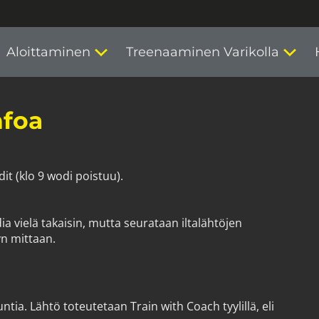
Aloittaminen
Treenaaminen Varikolla
nfoa
it (klo 9 wodi poistuu).
.
wodia vielä takaisin, mutta seurataan iltalähtöjen
taan. ​​​​​​​
tia. Lähtö toteutetaan Train with Coach tyylillä, eli