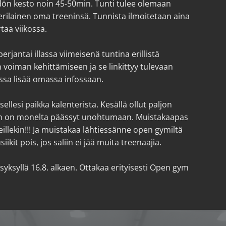
dön kesto noin 45-50min. Tunti tulee olemaan
erilainen oma treeninsä. Tunnista ilmoitetaan aina
taa viikossa.
rjantai illassa viimeisenä tuntina erillistä
än voiman kehittämiseen ja se linkittyy tulevaan
ossa lisää omassa infossaan.
llesi paikka kalenterista. Kesällä ollut paljon
en on monelta päässyt unohtumaan. Muistakaapas
illekin!!! Ja muistakaa lähtiessänne open gymiltä
kit pois, jos saliin ei jää muita treenaajia.
syksyllä 16.8. alkaen. Ottakaa erityisesti Open gym