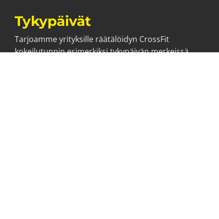
Tykypäivät
Tarjoamme yrityksille räätälöidyn CrossFit
kokeilutunnin esimerkiksi tykypäivän merkeissä.
Järjestämme myös yritysporukoille peruskursseja
ja muita tunteja.
Tutustu tarkemmin.
Haluatko lisätietoa
palveluista?
Ota yhteyttä ja jätä meille
viesti täyttämällä alla
olevat kentät.
Viestisi