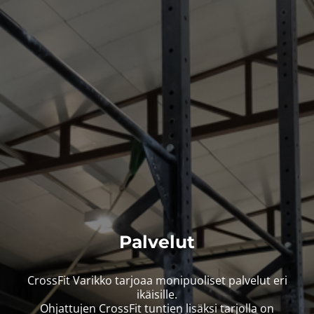
Palvelut
CrossFit Varikko tarjoaa monipuoliset palvelut eri
ikäisille.
Ohjattujen CrossFit tuntien lisäksi tarjolla on