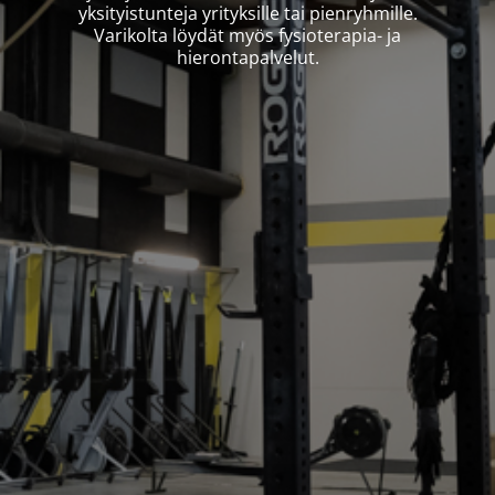
yksityistunteja yrityksille tai pienryhmille.
​​​​​​​Varikolta löydät myös fysioterapia- ja
hierontapalvelut.