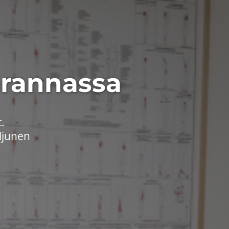
nrannassa
.
aljunen
.