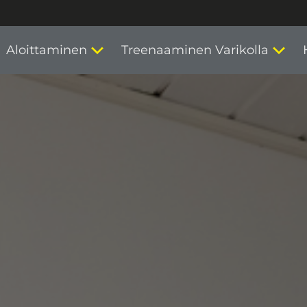
Aloittaminen
Treenaaminen Varikolla