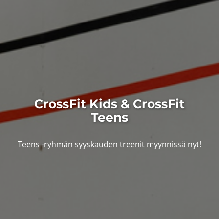
CrossFit Kids & CrossFit
Teens
Teens -ryhmän syyskauden treenit myynnissä nyt!