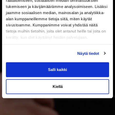
räätälöimiseen, sosiaalisen median ominaisuuksien
tukemiseen ja kävijämäärämme analysoimiseen. Lisäksi
jaamme sosiaalisen median, mainosalan ja analytiikka-
alan kumppaneillemme tietoja siitä, miten käytät
sivustoamme. Kumppanimme voivat yhdistää näitä
tietoja muihin tietoihin, joita olet antanut heille tai joita on
kerätty, kun olet käyttänyt heidän palvelujaan.
Näytä tiedot
Salli kaikki
Kiellä