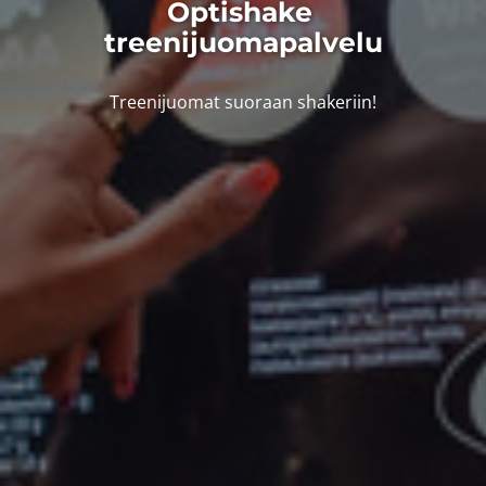
Optishake ​​​
treenijuomapalvelu
Treenijuomat suoraan shakeriin!