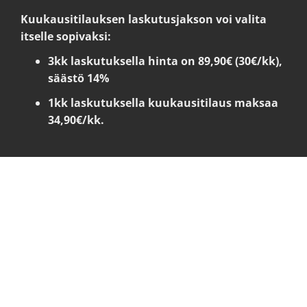
Kuukausitilauksen laskutusjakson voi valita
itselle sopivaksi:
3kk laskutuksella hinta on 89,90€ (30€/kk),
säästö 14%
1kk laskutuksella kuukausitilaus maksaa
34,90€/kk.
JUOMAPAKETTI
Rekisteröidy hetkessä ja osta kätevä älyshaker, jolla
jatkossa tunnistaudut laitteelle. Juomien hinta on
2,00 € / juoma, riippumatta ostamasi juomapaketin
koosta. (esimerkiksi 10 juoman paketti maksaa 20€)
Juomat ovat käytössäsi 12 kk ajan viimeisimmästä
ostosta laskien.