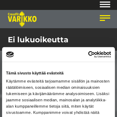
Navig
Navig
Ei lukuoikeutta
Tämä sivusto käyttää evästeitä
Käytämme evästeitä tarjoamamme sisällön ja mainosten
räätälöimiseen, sosiaalisen median ominaisuuksien
tukemiseen ja kävijämäärämme analysoimiseen. Lisäksi
CrossFit ® on CrossFit Inc:n
jaamme sosiaalisen median, mainosalan ja analytiikka-
rekisteröimä tavaramerkki.
alan kumppaneillemme tietoja siitä, miten käytät
sivustoamme. Kumppanimme voivat yhdistää näitä