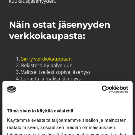
kuukausijäsenyyden.
​​​​​​​Näin ostat jäsenyyden
verkkokaupasta:
Siirry verkkokauppaan
Rekisteröidy palveluun
Valitse itsellesi sopiva jäsenyys
Lunasta ja maksa jäsenyys
Lataa CrossFit Varikon mobiilisovellus
sovelluskaupasta
Olet valmis! Saat tarkemmat tiedot jäsenyyden
Tämä sivusto käyttää evästeitä
oston jälkeen sähköpostiisi. Tervetuloa
Käytämme evästeitä tarjoamamme sisällön ja mainosten
treenaamaan.
räätälöimiseen, sosiaalisen median ominaisuuksien
tukemiseen ja kävijämäärämme analysoimiseen. Lisäksi