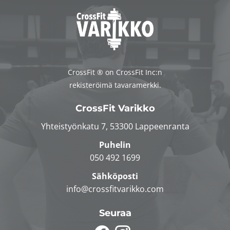
CrossFit ® on CrossFit Inc:n
rekisteröimä tavaramerkki.
CrossFit Varikko
Yhteistyönkatu 7, 53300 Lappeenranta
Puhelin
050 492 1699
Sähköposti
info@crossfitvarikko.com
Seuraa