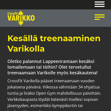
Navig
Navig
Kesällä treenaaminen
Varikolla
Oletko palannut Lappeenrantaan kesäksi
lomailemaan tai töihin? Olet tervetullut
treenaamaan Varikolle myös kesäkautena!
CrossFit Varikolla pääset treenaamaan vuoden
jokaisena päivänä. Viikossa vähintään 34 ohjattua
tuntia ja lisäksi Open Gym mahdollisuus päivittäin.
Verkkokaupasta löydät kätevästi itsellesi sopivan
jäsenyyden, esimerkiksi kymppikortin tai